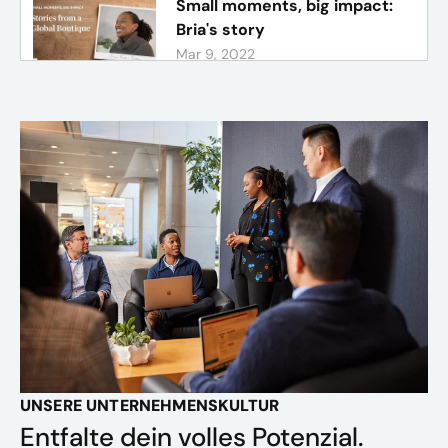
Small moments, big impact:
Bria's story
Mar 9, 2022
Career coaching and
mentorship
Nov 4, 2021
Unlock extraordinary legacy
Sep 27, 2021
UNSERE UNTERNEHMENSKULTUR
Entfalte dein volles Potenzial.