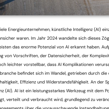
ele Energieunternehmen, künstliche Intelligenz (AI) einz
unsicher waren. Im Jahr 2024 wandelte sich dieses Zöge
eisten das enorme Potenzial von AI erkannt haben. Au
ung von Vorschriften, der Datensicherheit, der Komplex
doch leichter vorstellbar, dass AI Komplikationen verur
iebranche befindet sich im Wandel, getrieben durch die
ltigkeit, Effizienz und Widerstandsfähigkeit. An der S
enz (AI). AI ist ein leistungsstarkes Werkzeug mit dem Po
gt, verteilt und verbraucht wird, grundlegend zu verän
nagements über die vorausschauende Instandhaltung b