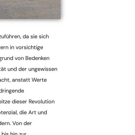
uführen, da sie sich
rn in vorsichtige
fgrund von Bedenken
ität und der ungewissen
sacht, anstatt Werte
 dringende
pitze dieser Revolution
tenzial, die Art und
dern. Von der
is hin zur