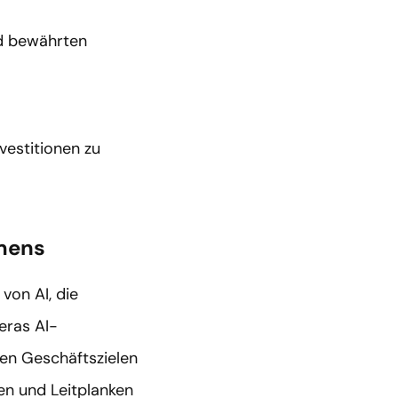
nd bewährten
vestitionen zu
hmens
 von AI, die
eras AI-
ren Geschäftszielen
en und Leitplanken